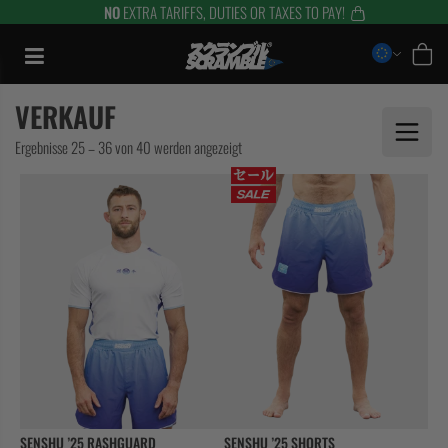
NO
EXTRA TARIFFS, DUTIES OR TAXES TO PAY!
Zum
Inhalt
springen
VERKAUF
Nach
Ergebnisse 25 – 36 von 40 werden angezeigt
Aktualität
sortiert
TRAINING
SENSHU ’25 RASHGUARD
SENSHU ’25 SHORTS