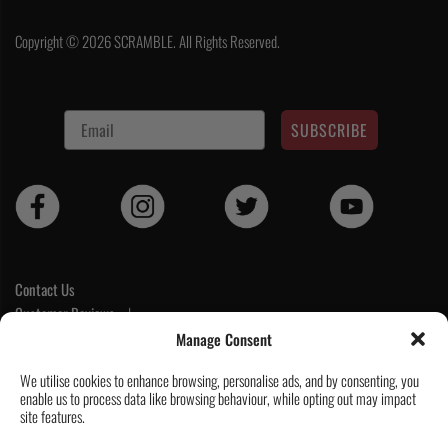
Copyright © 2026 SCRAMBLE. All Rights Reserved.
SUBSCRIBE
Contact Us
Customer Reviews
|
Tickets & Events
Manage Consent
Wholesale & Trade
We utilise cookies to enhance browsing, personalise ads, and by consenting, you
Help & Delivery Info
enable us to process data like browsing behaviour, while opting out may impact
GPSR compliance
site features.
Terms & Conditions / Privacy