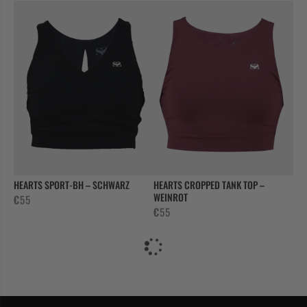
Preis
Preis
war:
ist:
€60
€36.
HEARTS SPORT-BH – SCHWARZ
HEARTS CROPPED TANK TOP –
WEINROT
€
55
€
55