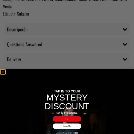
Venta
Etiqueta:
Sukajan
Descripción
Questions Answered
Delivery
Información adicional
Valoraciones (0)
TAP IN TO YOUR
MYSTERY
DISCOUNT
PRODUCTOS RELACIONADOS
Settle the debate.
Gi
No-Gi