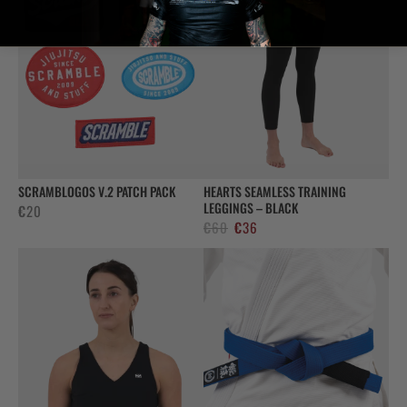
SCRAMBLOGOS V.2 PATCH PACK
HEARTS SEAMLESS TRAINING
LEGGINGS – BLACK
€
20
El
El
€
60
€
36
precio
precio
original
actual
era:
es:
€60.
€36.