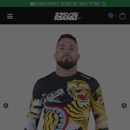
NO
EXTRA TARIFFS, DUTIES OR TAXES TO PAY!
Saltar
al
contenido
TRAINING