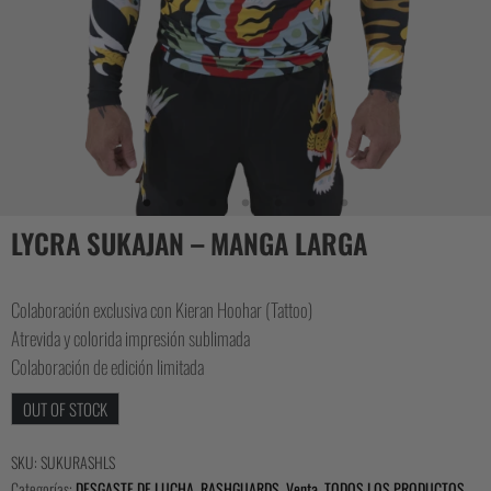
CASUAL
COLLECTIONS
LYCRA SUKAJAN – MANGA LARGA
Colaboración exclusiva con Kieran Hoohar (Tattoo)
Atrevida y colorida impresión sublimada
Colaboración de edición limitada
OUT OF STOCK
SKU:
SUKURASHLS
Categorías:
DESGASTE DE LUCHA
,
RASHGUARDS
,
Venta
,
TODOS LOS PRODUCTOS
,