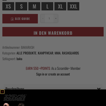
XS
S
M
L
XL
XXL
SIZE GUIDE
−
+
Baka
Rashguard
Menge
IN DEN WARENKORB
Artikelnummer:
BAKARASH
Kategorien:
ALLE PRODUKTE
,
KAMPFWEAR
,
MMA
,
RASHGUARDS
Schlagwort:
baka
EARN 550 +POINTS
As a Scramble+ Member
Sign in or create an account
Beschreibung
Questions Answered