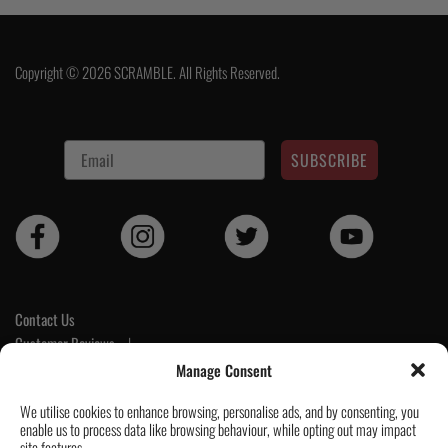
Copyright © 2026 SCRAMBLE. All Rights Reserved.
SUBSCRIBE
Contact Us
Customer Reviews
|
Tickets & Events
Manage Consent
Wholesale & Trade
We utilise cookies to enhance browsing, personalise ads, and by consenting, you
Help & Delivery Info
enable us to process data like browsing behaviour, while opting out may impact
GPSR compliance
site features.