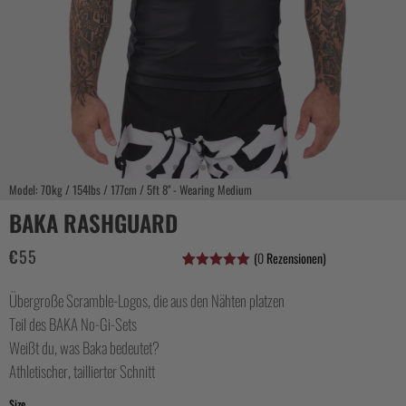
CASUAL
COLLECTIONS
Model: 70kg / 154lbs / 177cm / 5ft 8" - Wearing Medium
BAKA RASHGUARD
€
55
(
0
Rezensionen)
Bewertet
2
mit
5.00
Übergroße Scramble-Logos, die aus den Nähten platzen
von 5,
basierend
Teil des BAKA No-Gi-Sets
auf
Kundenbewertungen
Weißt du, was Baka bedeutet?
Athletischer, taillierter Schnitt
Size