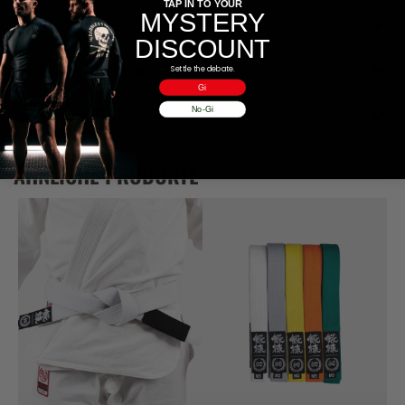
TAP IN TO YOUR
MYSTERY
Delivery
DISCOUNT
Zusätzliche Informationen
Settle the debate.
Gi
Rezensionen (0)
No-Gi
ÄHNLICHE PRODUKTE