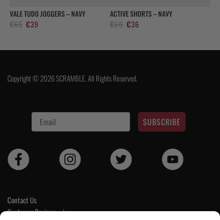
VALE TUDO JOGGERS – NAVY
ACTIVE SHORTS – NAVY
Alkuperäinen
Nykyinen
Alkuperäinen
Nykyinen
€
65
€
39
€
60
€
36
hinta
hinta
hinta
hinta
oli:
on:
oli:
on:
€65.
€39.
€60.
€36.
Copyright © 2026 SCRAMBLE. All Rights Reserved.
SUBSCRIBE
Contact Us
Customer Reviews
|