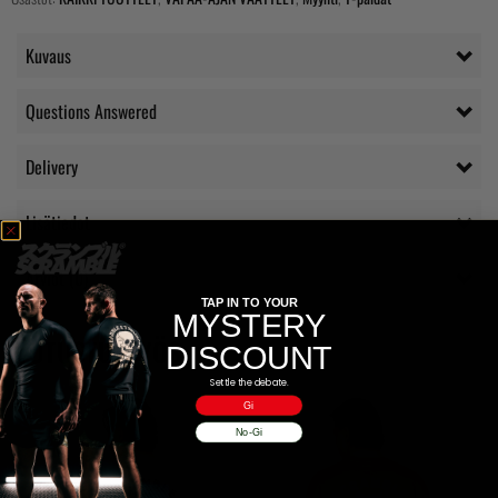
Kuvaus
Questions Answered
Delivery
Lisätiedot
Arviot (0)
TAP IN TO YOUR
MYSTERY
TUTUSTU MYÖS
DISCOUNT
Settle the debate.
Gi
No-Gi