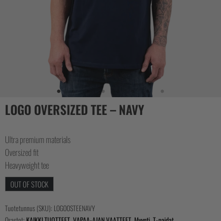
CASUAL
COLLECTIONS
LOGO OVERSIZED TEE – NAVY
Ultra premium materials
Oversized fit
Heavyweight tee
OUT OF STOCK
Tuotetunnus (SKU):
LOGOOSTEENAVY
Osastot:
KAIKKI TUOTTEET
,
VAPAA-AJAN VAATTEET
,
Myynti
,
T-paidat