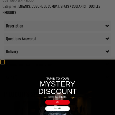
Catégories :
ENFANTS
,
L'USURE DE COMBAT
,
SPATS / COLLANTS
,
TOUS LES
PRODUITS
Description
Questions Answered
Delivery
Informations complémentaires
Avis (0)
TAP IN TO YOUR
MYSTERY
DISCOUNT
PRODUITS SIMILAIRES
Settle the debate.
Gi
No-Gi