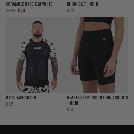
SCRAMBLE BASE-K GI WHITE
KIHON BELT – NOIR
Le
Le
€
130
€
78
€
22
prix
prix
initial
actuel
était :
est :
€130.
€78.
BAKA RASHGUARD
HEARTS SEAMLESS TRAINING SHORTS
– NOIR
€
55
€
55