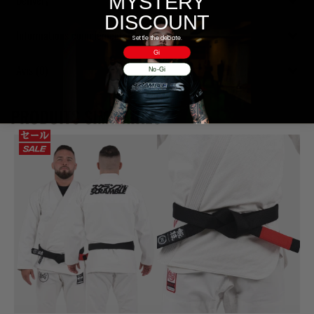
MYSTERY
DISCOUNT
Informations complémentaires
Settle the debate.
Gi
Avis (0)
No-Gi
PRODUITS SIMILAIRES