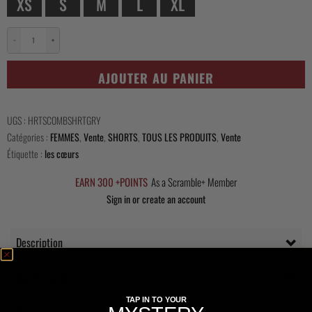
XS
S
M
L
XL
−
+
quantité
de
AJOUTER AU PANIER
Hearts
Combination
Shorts
UGS :
HRTSCOMBSHRTGRY
-
Catégories :
FEMMES
,
Vente
,
SHORTS
,
TOUS LES PRODUITS
,
Vente
Gris/Bordeaux
Étiquette :
les cœurs
EARN 300 +POINTS
As a Scramble+ Member
Sign in or create an account
Description
Questions Answered
TAP IN TO YOUR
Delivery