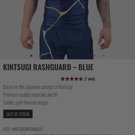
CASUAL
COLLECTIONS
KINTSUGI RASHGUARD – BLUE
(
1
avis)
Based on the Japanese concept of Kintsugi
Noté
1
5.00
sur 5
Premium quality materials and fit
basé sur
notation
Subtle, gold-themed design
client
OUT OF STOCK
UGS :
KINTSUGIRASHBLUE