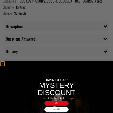
Catégories :
TOUS LES PRODUITS
,
L'USURE DE COMBAT
,
RASHGUARDS
,
Vente
Étiquette :
Kintsugi
Marque :
Scramble
Description
Questions Answered
Delivery
Informations complémentaires
Avis (1)
TAP IN TO YOUR
MYSTERY
DISCOUNT
PRODUITS SIMILAIRES
Settle the debate.
Gi
No-Gi