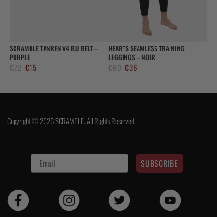
SCRAMBLE TANREN V4 BJJ BELT –
HEARTS SEAMLESS TRAINING
PURPLE
LEGGINGS – NOIR
Le
Le
Le
Le
€
22
€
15
€
60
€
36
prix
prix
prix
prix
initial
actuel
initial
actuel
était :
est :
était :
est :
€22.
€15.
€60.
€36.
Copyright © 2026 SCRAMBLE. All Rights Reserved.
SUBSCRIBE