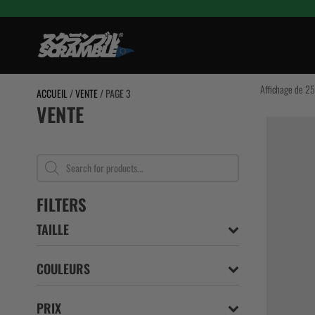
Aller
au
contenu
TRAINING
Affichage de 25
ACCUEIL
/
VENTE
/ PAGE 3
VENTE
BJJ Gi
Shorts de C
RASHGUARD
Recherche
de
SPATS / COL
produits
BJJ CEINTUR
FILTERS
FEMMES
TAILLE
ENFANTS
COULEURS
PRIX