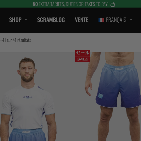
NO
EXTRA TARIFFS, DUTIES OR TAXES TO PAY!
SHOP
SCRAMBLOG
VENTE
FRANÇAIS
CASUAL
–41 sur 41 résultats
T-SHIRTS
ombat
CAPOTS / SWEATS
S
SHORTS
LANTS
VESTES
ES
ACCESSOIRES