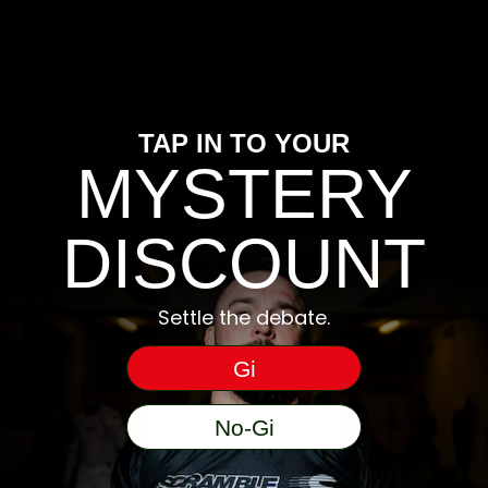
SHORTS – BLUE
T-SHIRT IMANARI ROLLMAN
TAP IN TO YOUR
e
MYSTERY
ix
ctuel
t :
DISCOUNT
36.
Settle the debate.
Gi
No-Gi