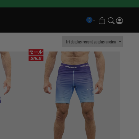
COLLECTIONS
Scramble x Bad Hand
Pancrase x Scramble
Scramble Athlete Gi
Scramble Combination Shorts
Scramble Ranked Rashguards
Scramble x Imanari “Rollman” Collection