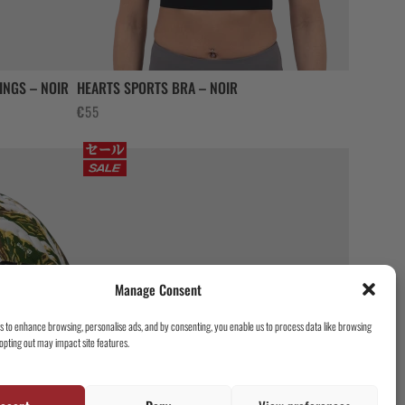
INGS – NOIR
HEARTS SPORTS BRA – NOIR
€
55
Manage Consent
es to enhance browsing, personalise ads, and by consenting, you enable us to process data like browsing
opting out may impact site features.