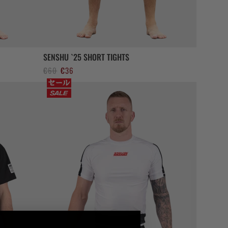
SENSHU `25 SHORT TIGHTS
Le
Le
€
60
€
36
prix
prix
initial
actuel
était :
est :
€60.
€36.